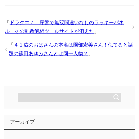
「
ドラクエ７ 序盤で無双間違いなしのラッキーパネ
ル その乱数解析ツールサイトが消えた
」
「
４１歳のおばさんの本名は園部宏美さん！似てると話
題の篠田あゆみさんとは同一人物？
」
アーカイブ