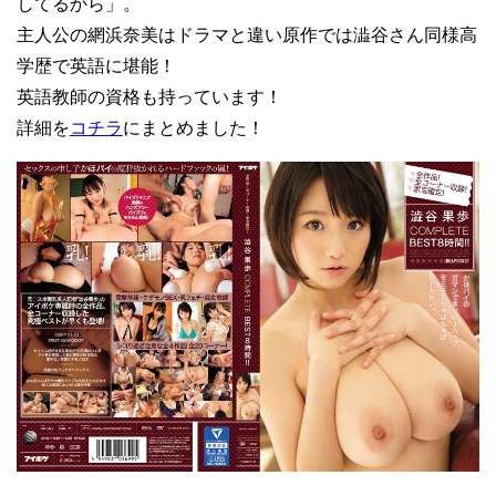
してるから」。
主人公の網浜奈美はドラマと違い原作では澁谷さん同様高
学歴で英語に堪能！
英語教師の資格も持っています！
詳細を
コチラ
にまとめました！