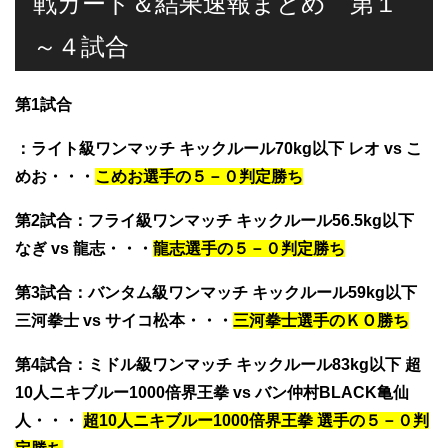
戦カード＆結果速報まとめ 第１
～４試合
第1試合
：ライト級ワンマッチ キックルール70kg以下
レオ vs こ
めお
・・・
こめお選手の５－０判定勝ち
第2試合
：フライ級ワンマッチ キックルール56.5kg以下
なぎ vs 龍志
・・・
龍志選手の５－０判定勝ち
第3試合
：バンタム級ワンマッチ キックルール59kg以下
三河拳士 vs サイコ松本
・・・
三河拳士選手のＫＯ勝ち
第4試合
：ミドル級ワンマッチ キックルール83kg以下
超
10人ニキブルー1000倍界王拳 vs バン仲村BLACK亀仙
人
・・・
超10人ニキブルー1000倍界王拳 選手の５－０判