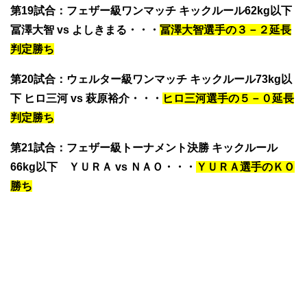
第19試合
：フェザー級ワンマッチ キックルール62kg以下
冨澤大智 vs よしきまる
・・・
冨澤大智選手の３－２延長
判定勝ち
第20試合
：ウェルター級ワンマッチ キックルール73kg以
下
ヒロ三河 vs 萩原裕介
・・・
ヒロ三河選手の５－０延長
判定勝ち
第21試合
：フェザー級トーナメント決勝 キックルール
66kg以下
ＹＵＲＡ vs ＮＡＯ
・・・
ＹＵＲＡ選手のＫＯ
勝ち