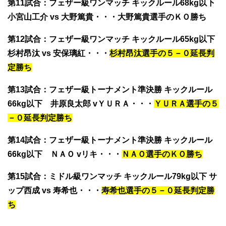
第11試合
：フェザー級ワンマッチ キックルール68kg以下
小宮山工介 vs 大野篤貴
・・・大野篤貴選手のＫＯ勝ち
第12試合
：フェザー級ワンマッチ キックルール65kg以下
杉村昂汰 vs 安保璃紅
・・・
杉村昂汰選手の５－０延長判
定勝ち
第13試合
：フェザー級トーナメント準決勝 キックルール
66kg以下
井原良太郎 vＹＵＲＡ
・・・
ＹＵＲＡ選手の５
－０延長判定勝ち
第14試合
：フェザー級トーナメント準決勝 キックルール
66kg以下
ＮＡＯ vリキ
・・・
ＮＡＯ選手のＫＯ勝ち
第15試合
：ミドル級ワンマッチ キックルール79kg以下 サ
ップ西成 vs 寿希也・・・
寿希也選手の５－０延長判定勝
ち