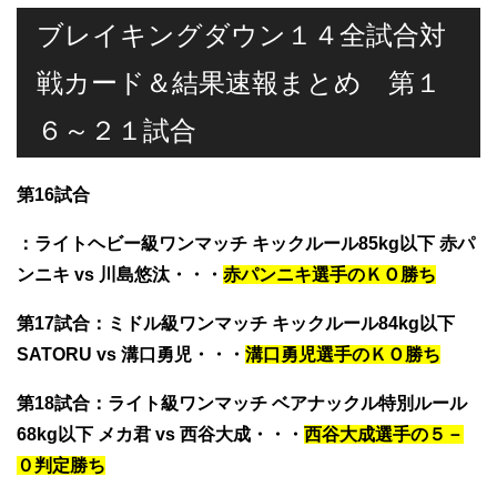
ブレイキングダウン１４全試合対
戦カード＆結果速報まとめ 第１
６～２１試合
第16試合
：ライトヘビー級ワンマッチ キックルール85kg以下
赤パ
ンニキ vs 川島悠汰
・・・
赤パンニキ選手のＫＯ勝ち
第17試合
：ミドル級ワンマッチ キックルール84kg以下
SATORU vs 溝口勇児
・・・
溝口勇児選手のＫＯ勝ち
第18試合
：ライト級ワンマッチ ベアナックル特別ルール
68kg以下
メカ君 vs 西谷大成
・・・
西谷大成選手の５－
０判定勝ち