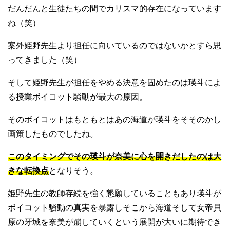
だんだんと生徒たちの間でカリスマ的存在になっています
ね（笑）
案外姫野先生より担任に向いているのではないかとすら思
ってきました（笑）
そして姫野先生が担任をやめる決意を固めたのは瑛斗によ
る授業ボイコット騒動が最大の原因。
そのボイコットはもともとはあの海道が瑛斗をそそのかし
画策したものでしたね。
このタイミングでその瑛斗が奈美に心を開きだしたのは大
きな転換点
となりそう。
姫野先生の教師存続を強く懇願していることもあり瑛斗が
ボイコット騒動の真実を暴露しそこから海道そして女帝貝
原の牙城を奈美が崩していくという展開が大いに期待でき