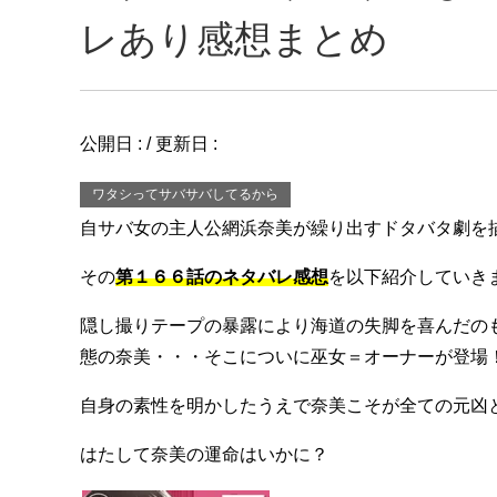
レあり感想まとめ
公開日 :
/ 更新日 :
ワタシってサバサバしてるから
自サバ女の主人公網浜奈美が繰り出すドタバタ劇を
その
第１６６話のネタバレ感想
を以下紹介していき
隠し撮りテープの暴露により海道の失脚を喜んだの
態の奈美・・・そこについに巫女＝オーナーが登場
自身の素性を明かしたうえで奈美こそが全ての元凶
はたして奈美の運命はいかに？