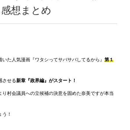
り感想まとめ
描いた人気漫画『ワタシってサバサバしてるから』
第１
感させる
新章『政界編』がスタート！
より村会議員への立候補の決意を固めた奈美ですが本当
ょう！