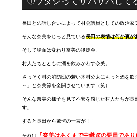
➀ワタシってサバサバして
長田との話し合いによって村会議員としての政治家
そんな奈美をじっと見ている
長田の表情は何か裏が
そして場面は変わり奈美の後援会。
村人たちとともに酒を飲みかわす奈美。
さっそく村の消防団の若い木村公太にもっと酒を飲
～」と奈美節を全開させています（笑）
そんな奈美の様子を見て不安を感じた村人たちが長
す。
すると長田から驚愕の一言が！！
「奈美はあくまで中継ぎの要員であり
それは