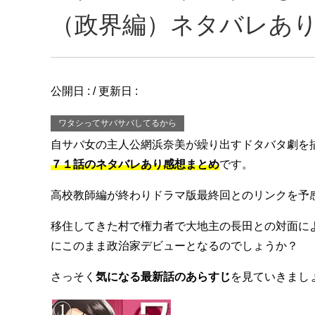
（政界編）ネタバレあ
公開日 :
/ 更新日 :
ワタシってサバサバしてるから
自サバ女の主人公網浜奈美が繰り出すドタバタ劇を
７１話のネタバレあり感想まとめ
です。
高校教師編が終わりドラマ版最終回とのリンクを予
移住してきた村で権力者で大地主の長田との対面に
にこのまま政治家デビューとなるのでしょうか？
さっそく
気になる最新話のあらすじ
を見ていきまし