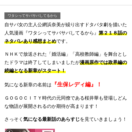
ワタシってサバサバしてるから
自サバ女の主人公網浜奈美が繰り出すドタバタ劇を描いた
人気漫画『ワタシってサバサバしてるから』
第２１８話の
ネタバレあり感想まとめ
です。
ＮＨＫで放送された「婚活編」「高校教師編」を舞台とし
たドラマは終了してしまいましたが
漫画原作では政界編の
続編となる新章がスタート！
『生保レディ編』！
気になる新章の名前は
ＧＯＧＯＣＩＴＹ時代の元同僚である桜井華も登場しどん
な物語が展開されるのか期待が高まります！
さっそく
気になる最新話のあらすじ
を見ていきましょう！