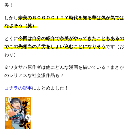
美！
しかし
奈美のＧＯＧＯＣＩＴＹ時代を知る華は気が気では
なさそう（笑）
とくに
今回は自分の紹介で奈美がやってきたこともあるの
でこの先相当の苦労をしょい込むことになりそう
です（お
わり）
※ワタサバ原作者は他にどんな漫画を描いている？まさか
のシリアスな社会派作品も？
コチラの記事
にまとめました！