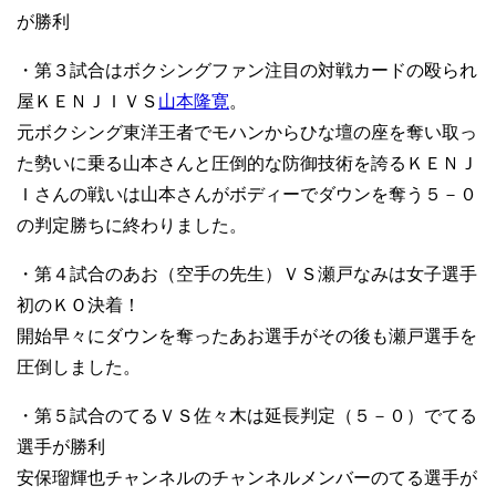
が勝利
・第３試合はボクシングファン注目の対戦カードの殴られ
屋ＫＥＮＪＩＶＳ
山本隆寛
。
元ボクシング東洋王者でモハンからひな壇の座を奪い取っ
た勢いに乗る山本さんと圧倒的な防御技術を誇るＫＥＮＪ
Ｉさんの戦いは山本さんがボディーでダウンを奪う５－０
の判定勝ちに終わりました。
・第４試合のあお（空手の先生）ＶＳ瀬戸なみは女子選手
初のＫＯ決着！
開始早々にダウンを奪ったあお選手がその後も瀬戸選手を
圧倒しました。
・第５試合のてるＶＳ佐々木は延長判定（５－０）でてる
選手が勝利
安保瑠輝也チャンネルのチャンネルメンバーのてる選手が