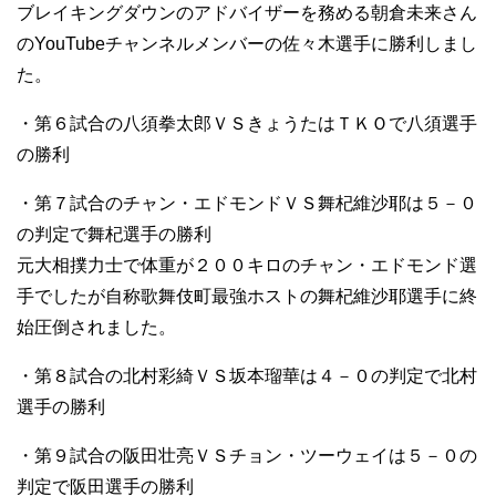
ブレイキングダウンのアドバイザーを務める朝倉未来さん
のYouTubeチャンネルメンバーの佐々木選手に勝利しまし
た。
・第６試合の八須拳太郎ＶＳきょうたはＴＫＯで八須選手
の勝利
・第７試合のチャン・エドモンドＶＳ舞杞維沙耶は５－０
の判定で舞杞選手の勝利
元大相撲力士で体重が２００キロのチャン・エドモンド選
手でしたが自称歌舞伎町最強ホストの舞杞維沙耶選手に終
始圧倒されました。
・第８試合の北村彩綺ＶＳ坂本瑠華は４－０の判定で北村
選手の勝利
・第９試合の阪田壮亮ＶＳチョン・ツーウェイは５－０の
判定で阪田選手の勝利