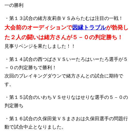
一の勝利
・第１３試合の緒方友莉奈ＶＳみらたむは注目の一戦！
大会前のオーディションで
因縁トラブル
が勃発し
た２人の闘いは緒方さんが５－０の判定勝ち！
見事リベンジを果たしました！！
・第１４試合の西つばさＶＳいーたろはいーたろ選手が５
－０の判定勝ちで勝利！
次回のブレイキングダウンで緒方さんとの試合に期待で
す。
・第１５試合のいわちＶＳせりなはせりな選手の５－０の
判定勝ち
・第１６試合の久保田覚ＶＳまさおは久保田選手の問題行
動で試合中止となりました。