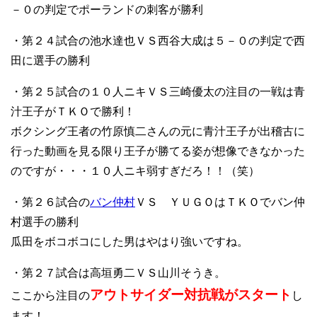
－０の判定でポーランドの刺客が勝利
・第２４試合の池水達也ＶＳ西谷大成は５－０の判定で西
田に選手の勝利
・第２５試合の１０人ニキＶＳ三崎優太の注目の一戦は青
汁王子がＴＫＯで勝利！
ボクシング王者の竹原慎二さんの元に青汁王子が出稽古に
行った動画を見る限り王子が勝てる姿が想像できなかった
のですが・・・１０人ニキ弱すぎだろ！！（笑）
・第２６試合の
バン仲村
ＶＳ ＹＵＧＯはＴＫＯでバン仲
村選手の勝利
瓜田をボコボコにした男はやはり強いですね。
・第２７試合は高垣勇二ＶＳ山川そうき。
アウトサイダー対抗戦がスタート
ここから注目の
し
ます！