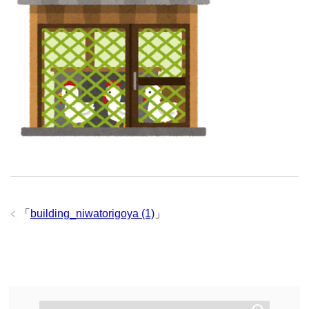
「
building_niwatorigoya (1)
」