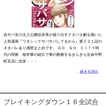
自サバ女の主人公網浜奈美が繰り出すドタバタ劇を描いた
人気漫画『ワタシってサバサバしてるから』第２２１話の
ネタバレあり感想まとめです。 ＧＯ ＧＯ ＣＩＴＹ時
代の同僚 桜井華の紹介で華の勤務するきらきら生命中野
町支店に生保・・・
続きを読む
ブレイキングダウン１６全試合