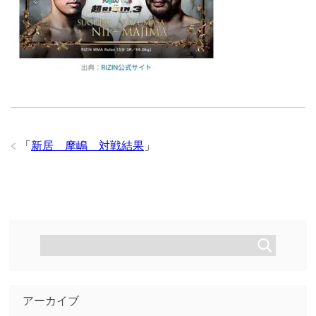
「
新居 摩嶋 対戦結果
」
アーカイブ