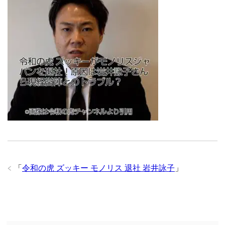
「
令和の虎 ズッキー モノリス 退社 岩井詠子
」