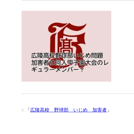
「
広陵高校 野球部 いじめ 加害者
」