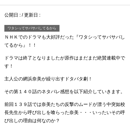
公開日 :
/ 更新日 :
ワタシってサバサバしてるから
ＮＨＫでのドラマも大好評だった『ワタシってサバサバし
てるから』！！
ドラマは終了となりましたが原作はまだまだ絶賛連載中で
す！
主人公の網浜奈美が繰り出すドタバタ劇！
その第１４０話のネタバレ感想を以下紹介していきます。
前回１３９話では奈美たちの反撃のムードが漂う中突如校
長先生から呼び出しを喰らった奈美・・・いったいその呼
び出しの理由は何なのか？